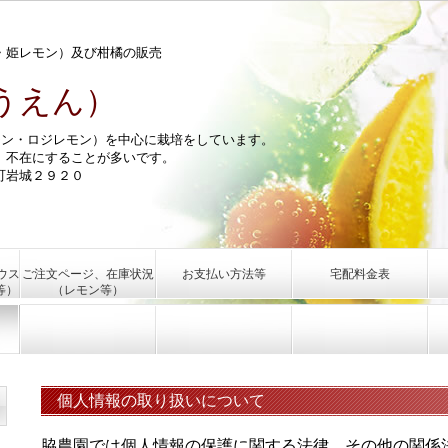
・姫レモン）及び柑橘の販売
うえん）
モン・ロジレモン）を中心に栽培をしています。
、不在にすることが多いです。
町岩城２９２０
ウス
ご注文ページ、在庫状況
お支払い方法等
宅配料金表
等）
（レモン等）
個人情報の取り扱いについて
脇農園では個人情報の保護に関する法律、その他の関係